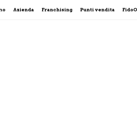
mo
Azienda
Franchising
Punti vendita
Fido