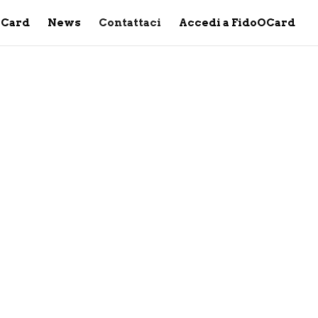
OCard
News
Contattaci
Accedi a FidoOCard